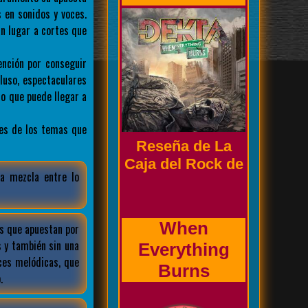
 en sonidos y voces.
n lugar a cortes que
ención por conseguir
luso, espectaculares
Biografía de la
o que puede llegar a
banda
es de los temas que
Prholapsus
a mezcla entre lo
s que apuestan por
 y también sin una
ces melódicas, que
.