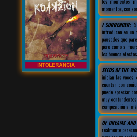
los momentos má
momentos, con soni
I SURRENDER:
Se
introducen en un 
pausados que pare
pero como si fuer
los buenos efectos
INTOLERANCIA
SEEDS OF THE WO
inician las voces
cuentan con sonid
puede apreciar c
muy contundentes 
composición al más
OF DREAMS AND 
realmente parecen