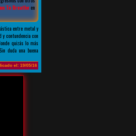
agresivos con otros
on To Breathe
en
ástica entre metal y
 y contundencia con
donde quizás lo más
Sin duda una buena
icado el: 19/05/16