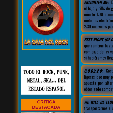
ENLIGHTEN ME:
D
el bajo y riffs de
minuto 1:00 comi
melodías electrón
2:30 con voces pau
BEST NIGHT (OF O
que cambian basta
comienzo de las v
si hubiéramos lleg
C.O.D.Y.2.0:
Corte
ligeras que muy p
apuesta por alt
obteniendo como r
WE WILL BE LEGE
CRITICA
DESTACADA
transportarnos a 