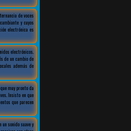
lternancia de voces
 cambiante y cuyos
ión electrónica es
idos electrónicos.
és de un cambio de
vocales además de
a que muy pronto da
es. Insisto en que
entos que parecen
n un sonido suave y