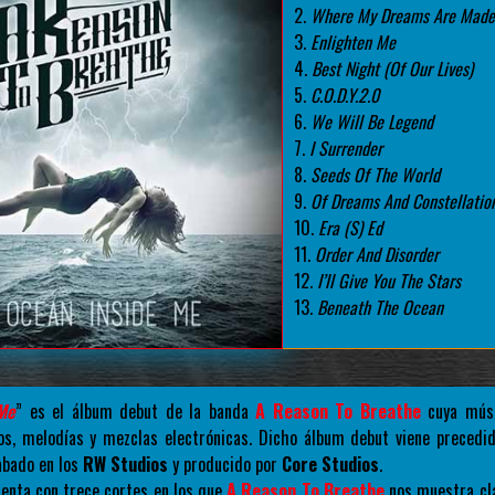
2.
Where My Dreams Are Made
3.
Enlighten Me
4.
Best Night (Of Our Lives)
5.
C.O.D.Y.2.0
6.
We Will Be Legend
7.
I Surrender
8.
Seeds Of The World
9.
Of Dreams And Constellatio
10.
Era (S) Ed
11.
Order And Disorder
12.
I’ll Give You The Stars
13.
Beneath The Ocean
Me
” es el álbum debut de la banda
A Reason To Breathe
cuya músi
s, melodías y mezclas electrónicas. Dicho álbum debut viene precedi
abado en los
RW Studios
y producido por
Core Studios
.
uenta con trece cortes en los que
A Reason To Breathe
nos muestra cl