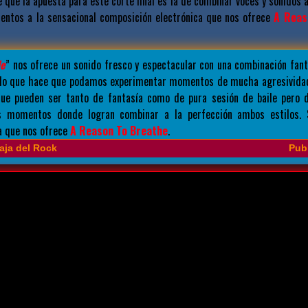
e que la apuesta para este corte final es la de combinar voces y sonidos 
entos a la sensacional composición electrónica que nos ofrece
A Reas
Me
” nos ofrece un sonido fresco y espectacular con una combinación fant
, lo que hace que podamos experimentar momentos de mucha agresividad
ue pueden ser tanto de fantasía como de pura sesión de baile pero 
s momentos donde logran combinar a la perfección ambos estilos. 
la que nos ofrece
A Reason To Breathe
.
aja del Rock
Publ