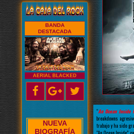
BANDA
DESTACADA
AERIAL BLACKED
“
An Ocean Inside 
breakdowns agresivo
NUEVA
trabajo y ha sido gr
ENTREVISTA
“An Ocean Inside” c