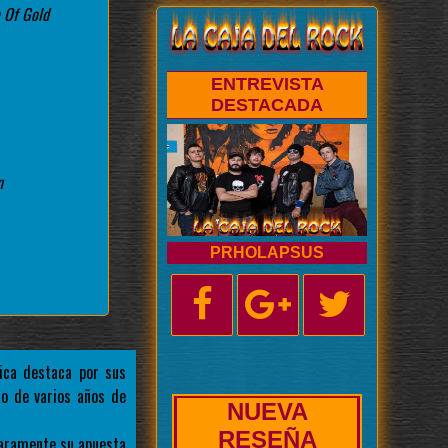
 Of Gold
ENTREVISTA
DESTACADA
n
PRHOLAPSUS
ca destaca por sus
do de varios años de
NUEVA
BIOGRAFÍA
aramente su apuesta