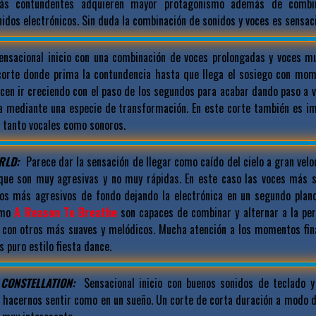
s contundentes adquieren mayor protagonismo además de combin
dos electrónicos. Sin duda la combinación de sonidos y voces es sensaci
nsacional inicio con una combinación de voces prolongadas y voces m
corte donde prima la contundencia hasta que llega el sosiego con mo
cen ir creciendo con el paso de los segundos para acabar dando paso a 
a mediante una especie de transformación. En este corte también es i
 tanto vocales como sonoros.
RLD:
Parece dar la sensación de llegar como caído del cielo a gran vel
, que son muy agresivas y no muy rápidas. En este caso las voces más 
os más agresivos de fondo dejando la electrónica en un segundo plano
omo
A Reason To Breathe
son capaces de combinar y alternar a la p
con otros más suaves y melódicos. Mucha atención a los momentos fina
 puro estilo fiesta dance.
CONSTELLATION:
Sensacional inicio con buenos sonidos de teclado 
 hacernos sentir como en un sueño. Un corte de corta duración a modo de