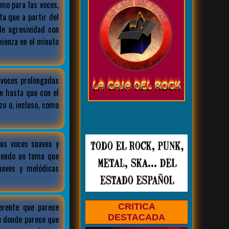
mo para las voces,
ta que a partir del
e agresividad con
ienza en el minuto
 voces prolongadas
e hasta que con el
o o, incluso, como
us voces suaves y
siendo un tema que
aves y melódicas
erente que parece
CRITICA
DESTACADA
e donde parece que