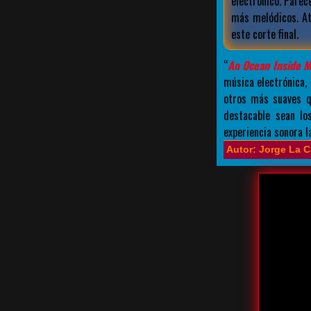
electrónico. Parec
más melódicos. At
este corte final.
“
An Ocean Inside 
música electrónica
otros más suaves q
destacable sean lo
experiencia sonora 
Autor: Jorge La C