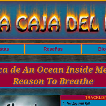
stas
Reseñas
Bio
ca de An Ocean Inside M
Reason To Breathe
TRACKLIS
1.
The Sky Will Fall