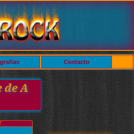
grafías
Contacto
e de A
T