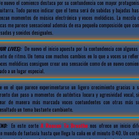
e nuevo el comienzo destaca por su contundencia con mayor protagonis
 guitarra. Todo parece indicar que el tema será de subidas y bajadas has
enzan momentos de música electrónica y voces melódicas. La mezcla d
icas me parece sensacional además de esa pequeña composición que com
sadas y sonidos desiguales.
UR LIVES):
De nuevo el inicio apuesta por la contundencia con algunas
nte de ritmo. Un tema con muchos cambios en lo que a voces se refier
oces melódicas consiguen crear una sensación como de un nuevo comienz
ado a un lugar especial.
 en el que parece experimentarse un ligero crecimiento gracias a s
ronto dan paso a momentos de auténtica locura y agresividad vocal, 
ernar de manera más marcada voces contundentes con otras más su
esultado un tema bastante cambiante.
ND:
En este corte
A Reason To Breathe
nos ofrece un inicio dif
un mundo de fantasía hasta que llega la caña en el minuto 0:40. Un cort