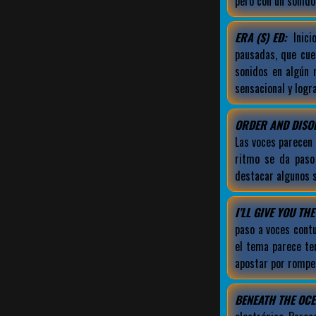
pero con un sonido
ERA (S) ED:
Inici
pausadas, que cue
sonidos en algún 
sensacional y logr
ORDER AND DISO
Las voces parecen
ritmo se da paso
destacar algunos 
I’LL GIVE YOU THE
paso a voces cont
el tema parece t
apostar por romper
BENEATH THE OCE