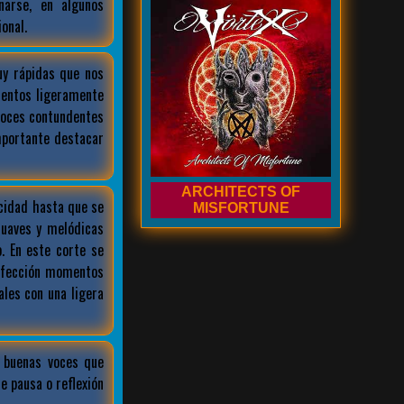
arse, en algunos
onal.
uy rápidas que nos
mentos ligeramente
voces contundentes
mportante destacar
ARCHITECTS OF
ocidad hasta que se
MISFORTUNE
suaves y melódicas
. En este corte se
erfección momentos
les con una ligera
y buenas voces que
 pausa o reflexión