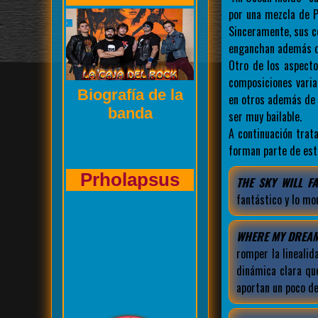
por una mezcla de P
Sinceramente, sus c
enganchan además de
Otro de los aspect
composiciones varia
Entrevista de La
en otros además de 
Caja del Rock a
ser muy bailable.
A continuación tra
forman parte de es
Kasuales
THE SKY WILL FA
fantástico y lo mo
WHERE MY DREAM
romper la lineali
dinámica clara qu
aportan un poco de