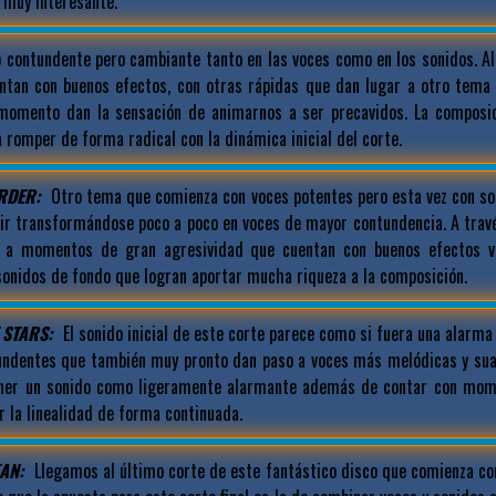
 muy interesante.
o contundente pero cambiante tanto en las voces como en los sonidos. A
ntan con buenos efectos, con otras rápidas que dan lugar a otro tema
momento dan la sensación de animarnos a ser precavidos. La composic
a romper de forma radical con la dinámica inicial del corte.
RDER:
Otro tema que comienza con voces potentes pero esta vez con son
 ir transformándose poco a poco en voces de mayor contundencia. A trav
 a momentos de gran agresividad que cuentan con buenos efectos 
sonidos de fondo que logran aportar mucha riqueza a la composición.
 STARS:
El sonido inicial de este corte parece como si fuera una alarm
undentes que también muy pronto dan paso a voces más melódicas y suav
ener un sonido como ligeramente alarmante además de contar con mom
 la linealidad de forma continuada.
AN:
Llegamos al último corte de este fantástico disco que comienza co