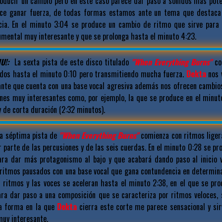
producir un cambio pero en este caso parece dar paso a sonidos más pot
ece ganar fuerza, de todas formas estamos ante un tema que destaca
ia. En el minuto 3:04 se produce un cambio de ritmo que sirve para
mental muy interesante y que se prolonga hasta el minuto 4:23.
U!:
La sexta pista de este disco titulado
"When Everything Burns"
co
dos hasta el minuto 0:10 pero transmitiendo mucha fuerza.
Dekta
nos v
nte que cuenta con una base vocal agresiva además nos ofrecen cambio
nes muy interesantes como, por ejemplo, la que se produce en el minuto
 de corta duración (2:32 minutos).
a séptima pista de
"When Everything Burns"
comienza con ritmos lige
r parte de las percusiones y de las seis cuerdas. En el minuto 0:28 se p
ara dar más protagonismo al bajo y que acabará dando paso al inicio v
ritmos pausados con una base vocal que gana contundencia en determi
s ritmos y las voces se aceleran hasta el minuto 2:38, en el que se pr
ara dar paso a una composición que se caracteriza por ritmos veloces, 
La forma en la que
Dekta
cierra este corte me parece sensacional y sir
uy interesante.