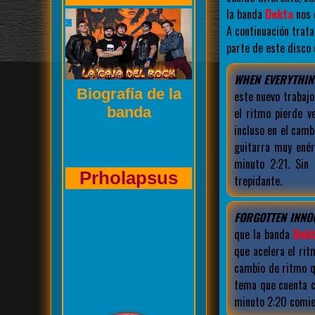
la banda
Dekta
nos 
A continuación trat
parte de este disco
WHEN EVERYTHIN
Entrevista de La
este nuevo trabajo
Caja del Rock a
el ritmo pierde v
incluso en el camb
guitarra muy enér
minuto 2:21. Sin
Kasuales
trepidante.
FORGOTTEN INNO
que la banda
Dek
que acelera el rit
cambio de ritmo q
tema que cuenta c
minuto 2:20 comien