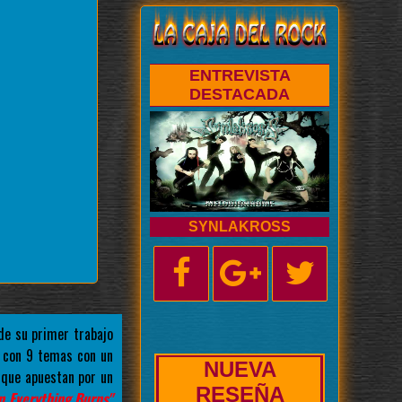
ENTREVISTA
DESTACADA
SYNLAKROSS
e su primer trabajo
 con 9 temas con un
NUEVA
 que apuestan por un
BIOGRAFÍA
 Everything Burns"