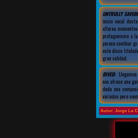
UNTRULLY SAVIOR
inicio vocal dest
alterna momentos
protagonismo a la
parece cambiar gr
este disco titula
gran calidad.
DIVED:
Llegamos a
nos ofrece una ga
duda una composi
variados pero siem
Autor: Jorge La C