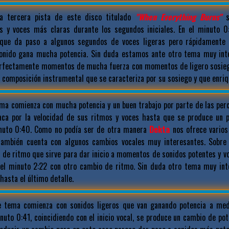
 tercera pista de este disco titulado
"When Everything Burns"
s
s y voces más claras durante los segundos iniciales. En el minuto 
que da paso a algunos segundos de voces ligeras pero rápidamente 
onido gana mucha potencia. Sin duda estamos ante otro tema muy int
fectamente momentos de mucha fuerza con momentos de ligero sosiego
composición instrumental que se caracteriza por su sosiego y que enriq
ma comienza con mucha potencia y un buen trabajo por parte de las perc
aca por la velocidad de sus ritmos y voces hasta que se produce un 
inuto 0:40. Como no podía ser de otra manera
Dekta
nos ofrece varios
ambién cuenta con algunos cambios vocales muy interesantes. Sobre 
 de ritmo que sirve para dar inicio a momentos de sonidos potentes y v
e el minuto 2:22 con otro cambio de ritmo. Sin duda otro tema muy int
hasta el último detalle.
 tema comienza con sonidos ligeros que van ganando potencia a med
nuto 0:41, coincidiendo con el inicio vocal, se produce un cambio de pot