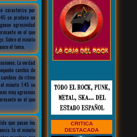
e caracteriza por
0:45 se produce un
ganan agresividad
eresante en el que
. Sobre el minuto
uece el tema.
usiones. La verdad
pequeño cambio de
 cambios de ritmo
el minuto 1:45 se
oces muy agresivas
eresante en el que
ida que pasan los
CRITICA
encia. En el minuto
DESTACADA