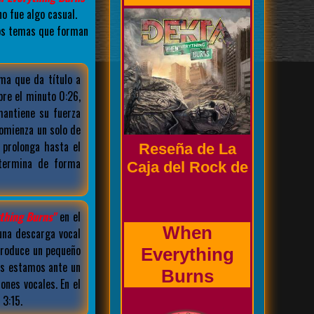
o fue algo casual.
los temas que forman
ma que da título a
Biografía de la
bre el minuto 0:26,
banda
mantiene su fuerza
comienza un solo de
 prolonga hasta el
 termina de forma
Prholapsus
thing Burns"
en el
una descarga vocal
 produce un pequeño
as estamos ante un
nes vocales. En el
 3:15.