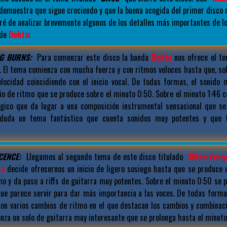
demuestra que sigue creciendo y que la buena acogida del primer disco n
aré de analizar brevemente algunos de los detalles más importantes de 
 de
Dekta
:
G BURNS:
Para comenzar este disco la banda
Dekta
nos ofrece el te
. El tema comienza con mucha fuerza y con ritmos veloces hasta que, so
elocidad coincidiendo con el inicio vocal. De todas formas, el sonido 
io de ritmo que se produce sobre el minuto 0:50. Sobre el minuto 1:46 
gico que da lugar a una composición instrumental sensacional que se
 duda un tema fantástico que cuenta sonidos muy potentes y que
CENCE:
Llegamos al segundo tema de este disco titulado
"When Every
ta
decide ofrecernos un inicio de ligero sosiego hasta que se produce 
mo y da paso a riffs de guitarra muy potentes. Sobre el minuto 0:50 se
ue parece servir para dar más importancia a las voces. De todas form
on varios cambios de ritmo en el que destacan los cambios y combinacio
za un solo de guitarra muy interesante que se prolonga hasta el minuto