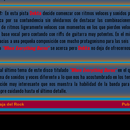
:
En esta pista
Dekta
decide comenzar con ritmos veloces y sonidos 
aca por su contundencia sin olvidarnos de destacar las combinacione
 de ritmos ligeramente veloces con momentos en los que pierden velo
 base vocal pero contando con riffs de guitarra muy potentes. En el m
acias a una pequeña composición con mucho protagonismo para las seis cu
do
"When Everything Burns"
se acerca pero
Dekta
no deja de ofrecerno
l último tema de este disco titulado
"When Everything Burns"
en el 
ma de sonidos y voces diferente a lo que nos ha acostumbrado en los tem
ción muy interesante que nos muestra la habilidad de la banda par
pre cuidando hasta el último detalle.
aja del Rock
Publ