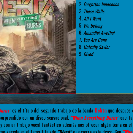
2.
Forgotten Innocence
3.
These Walls
4.
All I Want
5.
We Belong
6.
Amandla! Awethu!
7.
You Are Gone
8.
Untrully Savior
9.
Dived
Burns"
es el título del segundo trabajo de la banda
Dekta
que después d
orprendido con un disco sensacional.
"When Everything Burns"
cuenta
y con un trabajo vocal fantástico además nos ofrecen algún tema en el
omo sucede en el tema titulado
"Dived"
que cierra este disco. Con
"When