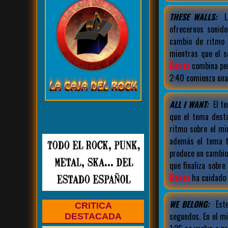
THESE WALLS:
La
ofrecernos sonido
cambio de ritmo 
mientras que el s
Dekta
combina per
2:40 comienza una 
ALL I WANT:
El te
que el tema dest
ritmo sobre el m
además el tema t
produce un cambio
que finaliza sobr
Dekta
ha cuidado 
WE BELONG:
Este
CRITICA
segundos. En el mi
DESTACADA