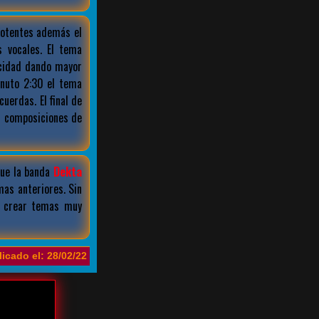
potentes además el
s vocales. El tema
cidad dando mayor
inuto 2:30 el tema
erdas. El final de
s composiciones de
que la banda
Dekta
as anteriores. Sin
a crear temas muy
icado el: 28/02/22