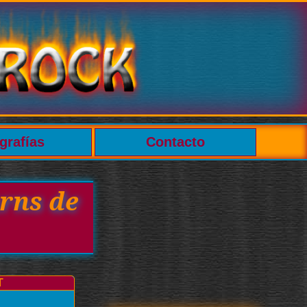
grafías
Contacto
rns de
T