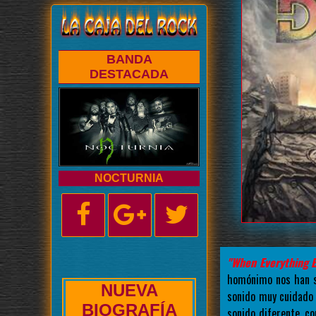
BANDA
DESTACADA
NOCTURNIA
"When Everything 
homónimo nos han s
NUEVA
sonido muy cuidado 
ENTREVISTA
sonido diferente, c