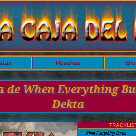
stas
Reseñas
Bio
ca de When Everything Bu
Dekta
TRACKLIS
1.
When Everything Burns