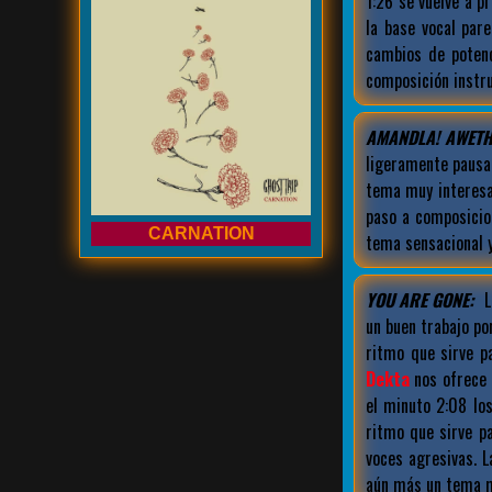
1:26 se vuelve a 
la base vocal par
cambios de potenc
composición instru
AMANDLA! AWETH
ligeramente pausa
tema muy interesa
paso a composicio
CARNATION
tema sensacional y
YOU ARE GONE:
L
un buen trabajo po
ritmo que sirve p
Dekta
nos ofrece 
el minuto 2:08 lo
ritmo que sirve p
voces agresivas. 
aún más un tema m