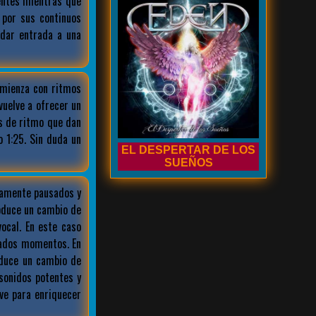
entes mientras que
 por sus continuos
 dar entrada a una
mienza con ritmos
uelve a ofrecer un
s de ritmo que dan
 1:25. Sin duda un
EL DESPERTAR DE LOS
SUEÑOS
ramente pausados y
roduce un cambio de
ocal. En este caso
nados momentos. En
oduce un cambio de
sonidos potentes y
ve para enriquecer