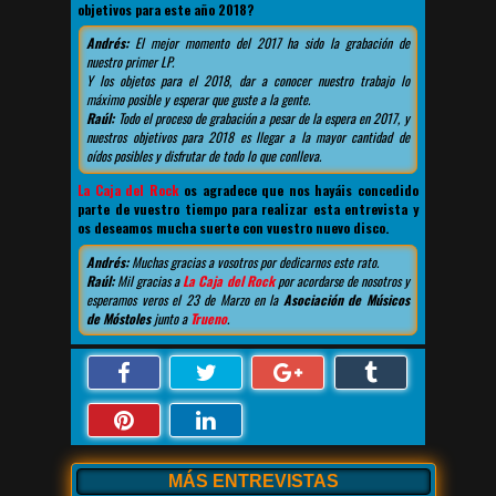
objetivos para este año 2018?
Andrés:
El mejor momento del 2017 ha sido la grabación de
nuestro primer LP.
Y los objetos para el 2018, dar a conocer nuestro trabajo lo
máximo posible y esperar que guste a la gente.
Raúl:
Todo el proceso de grabación a pesar de la espera en 2017, y
nuestros objetivos para 2018 es llegar a la mayor cantidad de
oídos posibles y disfrutar de todo lo que conlleva.
La Caja del Rock
os agradece que nos hayáis concedido
parte de vuestro tiempo para realizar esta entrevista y
os deseamos mucha suerte con vuestro nuevo disco.
Andrés:
Muchas gracias a vosotros por dedicarnos este rato.
Raúl:
Mil gracias a
La Caja del Rock
por acordarse de nosotros y
esperamos veros el 23 de Marzo en la
Asociación de Músicos
de Móstoles
junto a
Trueno
.
MÁS ENTREVISTAS