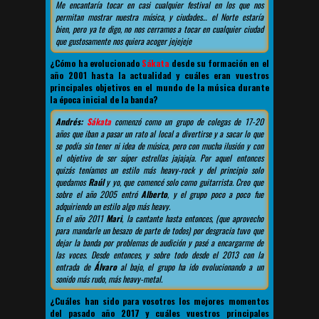
Me encantaría tocar en casi cualquier festival en los que nos
permitan mostrar nuestra música, y ciudades… el Norte estaría
bien, pero ya te digo, no nos cerramos a tocar en cualquier ciudad
que gustosamente nos quiera acoger jejejeje
¿Cómo ha evolucionado
Sákata
desde su formación en el
año 2001 hasta la actualidad y cuáles eran vuestros
principales objetivos en el mundo de la música durante
la época inicial de la banda?
Andrés:
Sákata
comenzó como un grupo de colegas de 17-20
años que iban a pasar un rato al local a divertirse y a sacar lo que
se podía sin tener ni idea de música, pero con mucha ilusión y con
el objetivo de ser súper estrellas jajajaja. Por aquel entonces
quizás teníamos un estilo más heavy-rock y del principio solo
quedamos
Raúl
y yo, que comencé solo como guitarrista. Creo que
sobre el año 2005 entró
Alberto
, y el grupo poco a poco fue
adquiriendo un estilo algo más heavy.
En el año 2011
Mari
, la cantante hasta entonces, (que aprovecho
para mandarle un besazo de parte de todos) por desgracia tuvo que
dejar la banda por problemas de audición y pasé a encargarme de
las voces. Desde entonces, y sobre todo desde el 2013 con la
entrada de
Álvaro
al bajo, el grupo ha ido evolucionando a un
sonido más rudo, más heavy-metal.
¿Cuáles han sido para vosotros los mejores momentos
del pasado año 2017 y cuáles vuestros principales