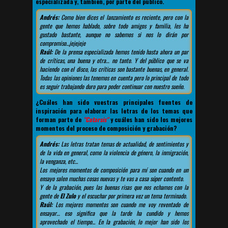
especializada y, también, por parte del público.
Andrés:
Como bien dices el lanzamiento es reciente, pero con la
gente que hemos hablado, sobre todo amigos y familia, les ha
gustado bastante, aunque no sabemos si nos lo dirán por
compromiso...jejejeje
Raúl:
De la prensa especializada hemos tenido hasta ahora un par
de críticas, una buena y otra… no tanto. Y del público que se va
haciendo con el disco, las críticas son bastante buenas, en general.
Todas las opiniones las tenemos en cuenta pero lo principal de todo
es seguir trabajando duro para poder continuar con nuestro sueño.
¿Cuáles han sido vuestras principales fuentes de
inspiración para elaborar las letras de los temas que
forman parte de
"Catarsis"
y cuáles han sido los mejores
momentos del proceso de composición y grabación?
Andrés:
Las letras tratan temas de actualidad, de sentimientos y
de la vida en general, como la violencia de género, la inmigración,
la venganza, etc...
Los mejores momentos de composición para mí son cuando en un
ensayo salen muchas cosas nuevas y te vas a casa súper contento.
Y de la grabación, pues las buenas risas que nos echamos con la
gente de
El Zulo
y el escuchar por primera vez un tema terminado.
Raúl:
Los mejores momentos son cuando me voy reventado de
ensayar… eso significa que la tarde ha cundido y hemos
aprovechado el tiempo... En la grabación, lo mejor han sido los