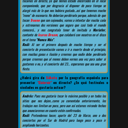
tocamos en directo, ya que hemos estado encerrados en el local
componiendo, que por desgracia al disponer de poco tiempo se
alargó más de lo que nos hubiera gustado…así que tenemos mucho
"mono" de escenario. No deberían perdérselo porque, además de que
tocan
Trueno
que son cojonudos, vamos a intentar dar mucha caña
y estrenamos dos versiones que seguro que casi todo el mundo
conocerá... y nos congratula tener de invitada a
Mariafer
,
cantante de
Icarus Dream
, que colaboró con nosotros en el disco
en el tema
"Nunca Más"
.
Raúl:
Al ser el primero después de mucho tiempo y ser el
concierto de presentación vamos a ir a muerte desde el principio,
con muchas ganas e ilusión y creemos que nadie debe perdérselo
porque creemos que al menos deben vernos una vez para saber si
gustamos o no, y el concierto del 23… esperamos que sea una gran
fiesta.
¿Habrá gira de
Sákata
por la geografía española para
presentar
"Catarsis"
en directo? ¿En qué festivales o
ciudades os gustaría actuar?
Andrés:
Pues nos gustaría tocar lo máximo posible y en todos los
sitios que nos dejen…como ya comentaba anteriormente, los
trabajos nos limitan un poco, pero aun así estamos mirando fechas
que anunciaremos en cuanto estén confirmadas.
Raúl:
Pretendemos hacer, aparte del 23 de Marzo, uno o dos
conciertos por el Sur de Madrid para luego poco a poco ir
ampliando horizontes.