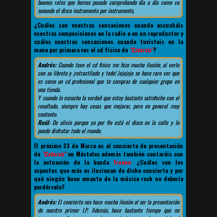
buenos ratos que hemos pasado comprobando día a día como va
sonando el disco instrumento por instrumento,
¿Cuáles son vuestras sensaciones cuando escucháis
vuestras composiciones en la radio o en un reproductor y
cuáles vuestras sensaciones cuando tuvisteis en la
mano por primera vez el cd físico de
"Catarsis"
?
Andrés:
Cuando tuve el cd físico me hizo mucha ilusión, al verlo
con su libreto y ¡retractilado y todo! Jejejeje se hace raro ver que
es como un cd profesional que te compras de cualquier grupo en
una tienda.
Y cuando lo escucho la verdad que estoy bastante satisfecho con el
resultado, siempre hay cosas que mejorar, pero en general muy
contento.
Raúl:
De alivio porque ya por fin está el disco en la calle y lo
puede disfrutar todo el mundo.
El próximo 23 de Marzo es el concierto de presentación
de
"Catarsis"
en Móstoles además también contaréis con
la actuación de la banda
Trueno
. ¿Cuáles son los
aspectos que más os ilusionan de dicho concierto y por
qué ningún buen amante de la música rock no debería
perdérselo?
Andrés:
El concierto nos hace mucha ilusión al ser la presentación
de nuestro primer LP. Además, hace bastante tiempo que no