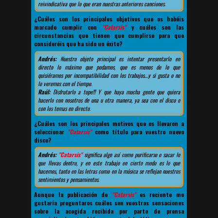
reivindicativa que lo que eran nuestras anteriores canciones.
¿Cuáles son los principales objetivos que os habéis
marcado cumplir con
"Catarsis"
y cuáles son las
circunstancias que tienen que cumplirse para que
consideréis que ha sido un éxito?
Andrés:
Nuestro objeto principal es intentar presentarlo en
directo lo máximo que podamos, que es menos de lo que
quisiéramos por incompatibilidad con los trabajos…y si gusta o no
lo veremos con el tiempo.
Raúl:
Disfrutarlo a tope!!! Y que haya mucha gente que quiera
hacerlo con nosotros de una u otra manera, ya sea con el disco o
con los temas en directo.
¿Cuáles son los principales motivos que os llevaron a
seleccionar
"Catarsis"
como título para vuestro nuevo
disco?
Andrés:
"Catarsis"
significa algo así como purificarse o sacar lo
que llevas dentro, y en este trabajo en cierto modo es lo que
hacemos, tanto en las letras como en la música se reflejan nuestros
sentimientos y pensamientos.
Aunque la publicación de
"Catarsis"
es reciente me
gustaría preguntaros cuáles son vuestras sensaciones
sobre la acogida recibida por parte de prensa