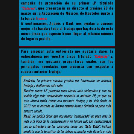
campaña de promoción de su primer LP titulado
"Catarsis"
, que presentarán en directo el próximo 23 de
marzo en la Asociación de Músicos de Móstoles junto a
la banda
Trueno
.
A continuación, Andrés y Raúl, nos ayudan a conocer
mejor a la banda y todo el trabajo que hay detrás de este
nuevo disco que esperan hacer llegar al máximo número
de lugares posible.
Para empezar esta entrevista me gustaría daros la
enhorabuena por vuestro disco titulado
"Catarsis"
y,
también, me gustaría preguntaros cuáles son las
principales novedades que presenta con respecto a
vuestro anterior trabajo.
Andrés:
Lo primero muchas gracias por interesaros en nuestro
trabajo y dedicarnos este rato.
Nuestro nuevo LP presenta unos temas más elaborados y con un
sonido algo más contundente respecto al anterior EP, ya que en
este último había temas con bastante tiempo, y ha sido desde el
2013 con la entrada de Álvaro cuando hemos definido un poco más
nuestro sonido.
Raúl:
Se podría decir que nos hemos "complicado" un poco más la
vida a la hora de la composición y no hemos sido tan conformistas
con la estructura de las canciones como con
"Esta Vida"
. Incluso
añadiría que la temática de las letras es mucho más directa y más