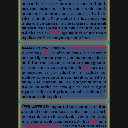
aceleran. En este caso estamos ante un tema en el que la
base vocal destaca por la fuerza que transmite además
también vuelve a destacar la gran calidad de las letras.
Sobre el minuto 3:33 se produce una ligera pausa que
servirá para dar paso a un solo de guitarra muy interesante
que aporta mucha potencia a un corte cuyas letras son más
profundas pero que
EDEN
logra transmitir de una manera
pegadiza además de contagiar seguridad y fuerza.
ERRORES DEL AYER:
El final de
"El Despertar de los Sueños"
se aproxima y
EDEN
nos ofrece un corte que se caracteriza
por ritmos ligeramente veloces y sonidos potentes mientras
que la base vocal destaca por su fuerza y prolongaciones.
Me parece muy destacada la habilidad de
EDEN
para crear
composiciones de gran calidad con un acabado final
excelente, como se puede apreciar en este corte. Sobre el
minuto 2:48 precedido de una prolongación vocal se
produce un cambio de ritmo que da paso a algunos
segundos de ligero sosiego hasta que, sobre el minuto 3:10,
comienza un solo de guitarra.
ÁNGEL NEGRO 2.0:
Llegamos al tema que cierra un disco
sensacional y como no podía ser de otra manera este corte
comienza de un modo espectacular además nos ofrece
varios cambios vocales como novedad. Sin duda
EDEN
cierra
"El Despertar de los Sueños"
con otro tema muy destacado y