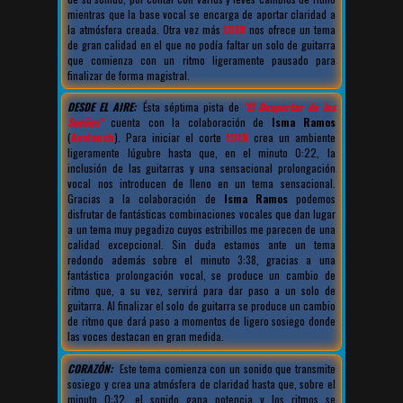
mientras que la base vocal se encarga de aportar claridad a
la atmósfera creada. Otra vez más
EDEN
nos ofrece un tema
de gran calidad en el que no podía faltar un solo de guitarra
que comienza con un ritmo ligeramente pausado para
finalizar de forma magistral.
DESDE EL AIRE:
Ésta séptima pista de
"El Despertar de los
Sueños"
cuenta con la colaboración de
Isma Ramos
(
Avalanch
). Para iniciar el corte
EDEN
crea un ambiente
ligeramente lúgubre hasta que, en el minuto 0:22, la
inclusión de las guitarras y una sensacional prolongación
vocal nos introducen de lleno en un tema sensacional.
Gracias a la colaboración de
Isma Ramos
podemos
disfrutar de fantásticas combinaciones vocales que dan lugar
a un tema muy pegadizo cuyos estribillos me parecen de una
calidad excepcional. Sin duda estamos ante un tema
redondo además sobre el minuto 3:38, gracias a una
fantástica prolongación vocal, se produce un cambio de
ritmo que, a su vez, servirá para dar paso a un solo de
guitarra. Al finalizar el solo de guitarra se produce un cambio
de ritmo que dará paso a momentos de ligero sosiego donde
las voces destacan en gran medida.
CORAZÓN:
Este tema comienza con un sonido que transmite
sosiego y crea una atmósfera de claridad hasta que, sobre el
minuto 0:32, el sonido gana potencia y los ritmos se