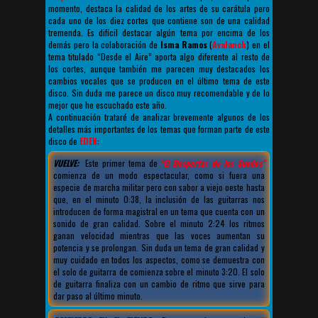
momento, destaca la calidad de los artes de su carátula pero
cada uno de los diez cortes que contiene son de una calidad
tremenda. Es difícil destacar algún tema por encima de los
demás pero la colaboración de
Isma Ramos
(
Avalanch
) en el
tema titulado “Desde el Aire” aporta algo diferente al resto de
los cortes, aunque también me parecen muy destacados los
cambios vocales que se producen en el último tema de este
disco. Sin duda me parece un disco muy recomendable y de lo
mejor que he escuchado este año.
A continuación trataré de analizar brevemente algunos de los
detalles más importantes de los temas que forman parte de este
disco de
EDEN
:
VUELVE:
Este primer tema de
"El Despertar de los Sueños"
comienza de un modo espectacular, como si fuera una
especie de marcha militar pero con sabor a viejo oeste hasta
que, en el minuto 0:38, la inclusión de las guitarras nos
introducen de forma magistral en un tema que cuenta con un
sonido de gran calidad. Sobre el minuto 2:24 los ritmos
ganan velocidad mientras que las voces aumentan su
potencia y se prolongan. Sin duda un tema de gran calidad y
muy cuidado en todos los aspectos, como se demuestra con
el solo de guitarra de comienza sobre el minuto 3:20. El solo
de guitarra finaliza con un cambio de ritmo que sirve para
dar paso al último minuto.