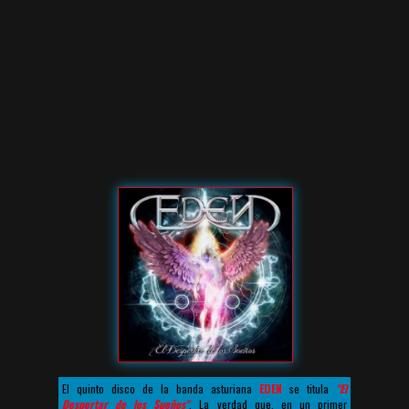
El quinto disco de la banda asturiana
EDEN
se titula
"El
Despertar de los Sueños"
. La verdad que, en un primer