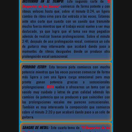
DESTIERRO EN EL TIEMPO:
Este segundo corte de
"El
Despertar de los Sueños"
comienza de forma potente y con
ritmos veloces hasta que, sobre el minuto 0:24, un ligero
cambio de ritmo sirve para dar entrada a las voces. Estamos
ante otro corte que cuenta con un sonido que transmite
mucha fuerza mientras que el trabajo vocal vuelve a ser muy
destacado, ya que logra que el tema sea muy pegadizo
además de realizar buenas prolongaciones. Sobre el minuto
2:41, después de una prolongación vocal, comienza un solo
de guitarra muy interesante que acabará dando paso a
momentos de ritmos desiguales donde se produce otra
prolongación vocal sensacional.
PERDIDO ESTOY:
Esta tercera pista comienza con mucha
potencia mientras que las voces parecen comenzar de forma
más ligera y con una ligera carga emocional pero muy
pronto ganan potencia gracias a sensacionales
prolongaciones.
EDEN
vuelve a ofrecernos un tema con un
sonido muy cuidado y letras de gran calidad además los
cambios de potencia que se producen y que coinciden con
las prolongaciones vocales me parecen sensacionales.
También es muy interesante la composición que comienza
sobre el minuto 2:20 y que acabará dando paso a un solo de
guitarra.
SANGRE DE METAL:
Este cuarto tema de
"El Despertar de los