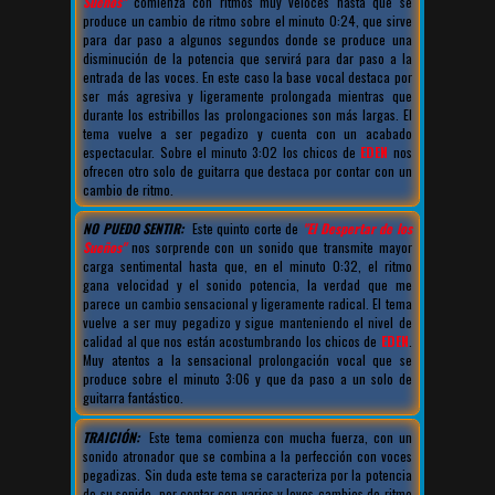
Sueños"
comienza con ritmos muy veloces hasta que se
produce un cambio de ritmo sobre el minuto 0:24, que sirve
para dar paso a algunos segundos donde se produce una
disminución de la potencia que servirá para dar paso a la
entrada de las voces. En este caso la base vocal destaca por
ser más agresiva y ligeramente prolongada mientras que
durante los estribillos las prolongaciones son más largas. El
tema vuelve a ser pegadizo y cuenta con un acabado
espectacular. Sobre el minuto 3:02 los chicos de
EDEN
nos
ofrecen otro solo de guitarra que destaca por contar con un
cambio de ritmo.
NO PUEDO SENTIR:
Este quinto corte de
"El Despertar de los
Sueños"
nos sorprende con un sonido que transmite mayor
carga sentimental hasta que, en el minuto 0:32, el ritmo
gana velocidad y el sonido potencia, la verdad que me
parece un cambio sensacional y ligeramente radical. El tema
vuelve a ser muy pegadizo y sigue manteniendo el nivel de
calidad al que nos están acostumbrando los chicos de
EDEN
.
Muy atentos a la sensacional prolongación vocal que se
produce sobre el minuto 3:06 y que da paso a un solo de
guitarra fantástico.
TRAICIÓN:
Este tema comienza con mucha fuerza, con un
sonido atronador que se combina a la perfección con voces
pegadizas. Sin duda este tema se caracteriza por la potencia
de su sonido, por contar con varios y leves cambios de ritmo