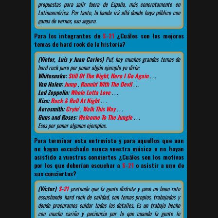
propuestas para salir fuera de España, más concretamente en
Latinoamérica. Por tanto, la banda irá allá donde haya público con
ganas de vernos, eso seguro.
Para los integrantes de
S-21
¿Cuáles son los mejores
temas de hard rock de la historia?
(Víctor, Luís y Juan Carlos)
Puf, hay muchos grandes temas de
hard rock pero por poner algún ejemplo yo diría:
Whitesnake:
Still Of The Night
,
Here I Go Again
. . .
Van Halen:
Jump
,
Runnin' With The Devil
. . .
Led Zeppelin:
Whole Lotta Love
. . .
Kiss:
Rock & Roll At Night
. . .
Aerosmith:
Cryin'
,
Walk This Way
. . .
Guns and Roses:
Welcome To The Jungle
. . .
Esos por poner algunos ejemplos..
Para terminar esta entrevista y para aquellos que aun
no hayan escuchado nunca vuestra música o no hayan
asistido a vuestros conciertos ¿Cuáles son los motivos
por los que deberían escuchar a
S-21
o asistir a uno de
sus conciertos?
(Víctor)
S-21
pretende que la gente disfrute y pase un buen rato
escuchando hard rock de calidad, con temas propios, trabajados y
donde procuramos cuidar todos los detalles. Es un trabajo hecho
con mucho cariño y paciencia por lo que cuando la gente lo