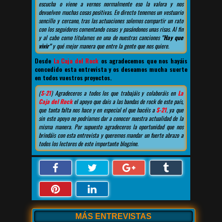
escucha o viene a vernos normalmente eso la valora y nos
devuelven muchas cosas positivas. En directo tenemos un vestuario
sencillo y cercano, tras las actuaciones solemos compartir un rato
con los seguidores comentando cosas y pasándonos unas risas. Al fin
y al cabo como titulamos en una de nuestras canciones
"Hay que
vivir"
y qué mejor manera que entre la gente que nos quiere.
Desde
La Caja del Rock
os agradecemos que nos hayáis
concedido esta entrevista y os deseamos mucha suerte
en todos vuestros proyectos.
(
S-21
) Agradeceros a todos los que trabajáis y colaboráis en
La
Caja del Rock
el apoyo que dais a las bandas de rock de este país,
que tanta falta nos hace y en especial el que hacéis a
S-21
, ya que
sin este apoyo no podríamos dar a conocer nuestra actualidad de la
misma manera. Por supuesto agradeceros la oportunidad que nos
brindáis con esta entrevista y queremos mandar un fuerte abrazo a
todos los lectores de este importante blogzine.
MÁS ENTREVISTAS