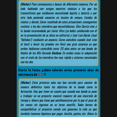
(Víctor)
Pues comenzamos a buscar de diferentes maneras. Por un
lado hablando con amigos nuestros músicos a los que les
transmitimos que estábamos necesitando bajista y batería y por
otro lado poniendo anuncios en locales de ensayo, tiendas de
música y demás. Como resultado de estas actuaciones conseguimos
reclutar a los dos miembros que necesitábamos. Álex García vino a
la banda recomendado por Javier Mira (ya había colaborado con él
en la presentación de su disco en solitario) y José Luís Durán (José
"Vallekas") mediante un anuncio. Como anécdota cuando José vino
al local a hacer las pruebas me llevé una gran sorpresa ya que
ambos habíamos coincidido como 20 años antes en una banda de
finales de los 80s llamada
Exclava
. En ambos casos la adaptación
con el resto de los miembros fue muy rápida y estamos encantados
con los dos.
Hasta la fecha ¿cómo valoráis estos primeros años de
existencia de
S-21
?
(Victor)
Estos primeros años nos han servido para asentar de
manera definitiva tanto los objetivos de la banda como la
formación. Hay que tener en cuenta que cuando una banda se pone
a trabajar en un proyecto musical requiere de una inversión de
tiempo y dinero que tiene que autofinanciarse por lo que el paso de
los meses sin ingresos no es tarea sencilla. Todos hemos de
compatibilizar el proyecto común con ganarnos la vida ya que
también tenemos hipoteca que pagar, familia, gastos, etc. Ahora la