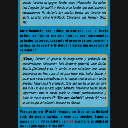
década tuvieron su apogeo. Bandas como Whitesnake, Van Halen,
Led Zeppelin, Aerosmith y demás eran bandas que habitualmente
escuchábamos. No obstante hay muchas bandas que también nos
gusta escuchar como Nickelback, Shinedown, The Winnery Dogs,
etc.
Anteriormente nos habéis comentado que la banda
estuvo un tiempo con sólo tres de sus componentes
actuales entonces ¿durante el proceso de composición y
grabación de vuestro EP debut la banda aun no estaba al
completo?
(Víctor)
Durante el proceso de composición y grabación nos
encontrábamos únicamente Luis Santurde (batería), Juan Carlos
Martín (Guitarras) y yo. La verdad es que estuvimos unos meses
únicamente los tres y nos sirvió para hacer piña, juntar fuerzas y
pasar esos meses concentrados en la composición de temas y en los
arreglos finales para la grabación. Creo que eso fue lo que nos unió
aún más y lo que nos hizo seguir adelante. Realmente fueron meses
importantes para la banda donde se trabajó profesionalmente y
fruto de eso es nuestro EP
"Vive con decisión"
, además del resto
de temas que actualmente tocamos en directo.
Vuestro primer EP está formado por tres temas de hard
rock de mucha calidad y creo que muchos tenemos
ganas de un CD completo de
S-21
¿Existe la posibilidad
de que publiquéis dicho CD?