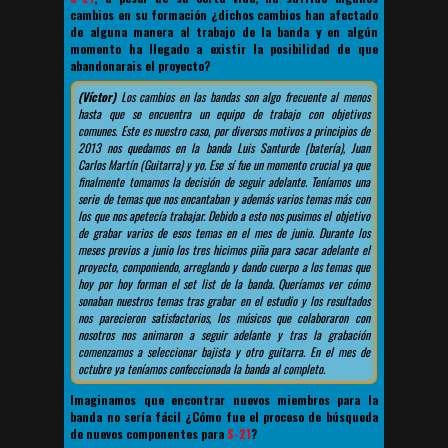
cambios en su formación ¿dichos cambios han afectado
de alguna manera al trabajo de la banda y en algún
momento ha llegado a existir la posibilidad de que
abandonarais el proyecto?
(Víctor)
Los cambios en las bandas son algo frecuente al menos
hasta que se encuentra un equipo de trabajo con objetivos
comunes. Este es nuestro caso, por diversos motivos a principios de
2013 nos quedamos en la banda Luis Santurde (batería), Juan
Carlos Martín (Guitarra) y yo. Ese sí fue un momento crucial ya que
finalmente tomamos la decisión de seguir adelante. Teníamos una
serie de temas que nos encantaban y además varios temas más con
los que nos apetecía trabajar. Debido a esto nos pusimos el objetivo
de grabar varios de esos temas en el mes de junio. Durante los
meses previos a junio los tres hicimos piña para sacar adelante el
proyecto, componiendo, arreglando y dando cuerpo a los temas que
hoy por hoy forman el set list de la banda. Queríamos ver cómo
sonaban nuestros temas tras grabar en el estudio y los resultados
nos parecieron satisfactorios, los músicos que colaboraron con
nosotros nos animaron a seguir adelante y tras la grabación
comenzamos a seleccionar bajista y otro guitarra. En el mes de
octubre ya teníamos confeccionada la banda al completo.
Imaginamos que encontrar nuevos miembros para la
banda no sería fácil ¿Cómo fue el proceso de búsqueda
de nuevos componentes para
S-21
?