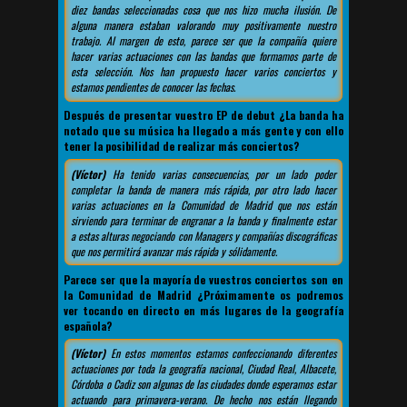
diez bandas seleccionadas cosa que nos hizo mucha ilusión. De
alguna manera estaban valorando muy positivamente nuestro
trabajo. Al margen de esto, parece ser que la compañía quiere
hacer varias actuaciones con las bandas que formamos parte de
esta selección. Nos han propuesto hacer varios conciertos y
estamos pendientes de conocer las fechas.
Después de presentar vuestro EP de debut ¿La banda ha
notado que su música ha llegado a más gente y con ello
tener la posibilidad de realizar más conciertos?
(Víctor)
Ha tenido varias consecuencias, por un lado poder
completar la banda de manera más rápida, por otro lado hacer
varias actuaciones en la Comunidad de Madrid que nos están
sirviendo para terminar de engranar a la banda y finalmente estar
a estas alturas negociando con Managers y compañías discográficas
que nos permitirá avanzar más rápida y sólidamente.
Parece ser que la mayoría de vuestros conciertos son en
la Comunidad de Madrid ¿Próximamente os podremos
ver tocando en directo en más lugares de la geografía
española?
(Víctor)
En estos momentos estamos confeccionando diferentes
actuaciones por toda la geografía nacional, Ciudad Real, Albacete,
Córdoba o Cadiz son algunas de las ciudades donde esperamos estar
actuando para primavera-verano. De hecho nos están llegando