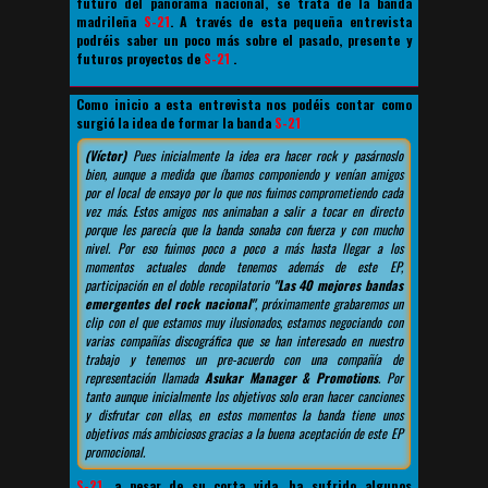
futuro del panorama nacional, se trata de la banda
madrileña
S-21
. A través de esta pequeña entrevista
podréis saber un poco más sobre el pasado, presente y
futuros proyectos de
S-21
.
Como inicio a esta entrevista nos podéis contar como
surgió la idea de formar la banda
S-21
(Víctor)
Pues inicialmente la idea era hacer rock y pasárnoslo
bien, aunque a medida que íbamos componiendo y venían amigos
por el local de ensayo por lo que nos fuimos comprometiendo cada
vez más. Estos amigos nos animaban a salir a tocar en directo
porque les parecía que la banda sonaba con fuerza y con mucho
nivel. Por eso fuimos poco a poco a más hasta llegar a los
momentos actuales donde tenemos además de este EP,
participación en el doble recopilatorio
"Las 40 mejores bandas
emergentes del rock nacional"
, próximamente grabaremos un
clip con el que estamos muy ilusionados, estamos negociando con
varias compañías discográfica que se han interesado en nuestro
trabajo y tenemos un pre-acuerdo con una compañía de
representación llamada
Asukar Manager & Promotions
. Por
tanto aunque inicialmente los objetivos solo eran hacer canciones
y disfrutar con ellas, en estos momentos la banda tiene unos
objetivos más ambiciosos gracias a la buena aceptación de este EP
promocional.
S-21
, a pesar de su corta vida, ha sufrido algunos