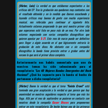
(Víctor, Luis)
La verdad es que estábamos expectantes a las
críticas del EP. Tras la grabación nos quedamos muy contentos con
el resultado obtenido y en la medida que íbamos escuchando y
leyendo críticas muy buenas de gente con mucha experiencia
musical, nos reforzaba para continuar al siguiente hito.
Actualmente estamos preparando lo que será nuestro primer clip
que esperamos esté listo en poco más de un mes. Por otro lado
estamos negociando con varias compañías discográficas que
quieren apostar por
S-21
. Este mes de marzo puede ser definitivo
para llegar a algún acuerdo en el que lógicamente entraría la
grabación de este disco. No obstante con o sin compañía
discográfica la banda tiene previsto entrar a grabar antes del
verano lo que será el primer disco completo.
Anteriormente nos habéis comentado que uno de
vuestros temas ha sido seleccionado para el
recopilatorio
"Las 40 Mejores Bandas Emergentes del Rock
Nacional"
¿Qué ha supuesto para la banda el hecho de
pertenecer a dicho recopilatorio?
(Víctor)
Bueno la verdad es que el tema
"Fuiste Cruel"
está
teniendo una gran aceptación y la verdad es que parece que hay
unanimidad en nuestros seguidores respecto al tema que más les
llega. Allá por el mes de septiembre se pusieron en contacto con
nosotros desde la compañía
Gaser Discos
para proponernos
entrar en este recopilatorio. De hecho fuimos una de las primeras