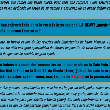
osotros que somos una banda nueva, pues toda una sorpresa y una satisfa
s hayan dedicado un ratito de su tiempo a escuchar. No se puede definir c
han entrevistado para la revista internacional LA HEAVY ¿puede 
música cruce fronteras?
nte,
la heavy
es una de las revistas más importantes de habla hispana, y
ero. Ha sido una gran oportunidad de darnos un poquito de tirón fuera de nu
 de que nos ha servido de gran ayuda.
o habéis ofrecido dos conciertos en la península en la Sala Palo
Ochio Metal Fest en la Sala TT de Úbeda (Jaén) ¿Cómo ha sido la ex
gustaría saber si tendremos más fechas de
StrivoR
en la península
 dos grandes experiencias por nuestra parte, por un lado poder sacar nue
oder mostrarla en directo para otros lugares, es muy grato, además de lo
 tras nuestro paso por Sevilla y Úbeda (Jaén). Sin duda repetiremos y muy
andas ya que se han portado genial con nosotros. Para este 2014 estamos 