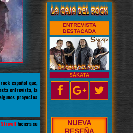
ENTREVISTA
DESTACADA
SÁKATA
rock español que,
sta entrevista, la
algunos proyectos
NUEVA
e
StrivoR
hiciera su
BIOGRAFÍA