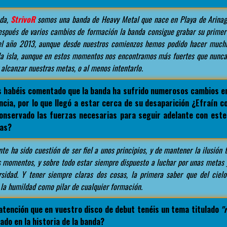
da,
StrivoR
somos una banda de Heavy Metal que nace en Playa de Arinag
espués de varios cambios de formación la banda consigue grabar su prime
l año 2013, aunque desde nuestros comienzos hemos podido hacer muchí
 la isla, aunque en estos momentos nos encontramos más fuertes que nunca
 alcanzar nuestras metas, o al menos intentarlo.
 habéis comentado que la banda ha sufrido numerosos cambios en
ncia, por lo que llegó a estar cerca de su desaparición ¿Efraín 
nservado las fuerzas necesarias para seguir adelante con est
mas?
e ha sido cuestión de ser fiel a unos principios, y de mantener la ilusión 
 momentos, y sobre todo estar siempre dispuesto a luchar por unas metas 
sidad. Y tener siempre claras dos cosas, la primera saber que del ciel
la humildad como pilar de cualquier formación.
 atención que en vuestro disco de debut tenéis un tema titulado
"
ado en la historia de la banda?