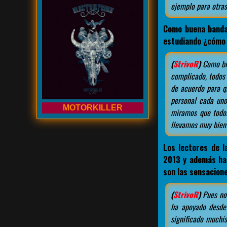
ejemplo para otras
Como buena banda
estudiando ¿cómo s
(
StrivoR
)
Como bie
complicado, todos 
de acuerdo para qu
personal cada uno
MOTORKILLER
miramos que todos
llevamos muy bien
Los lectores de 
2013 y además hab
son las sensacion
(
StrivoR
)
Pues nos
ha apoyado desde
significado muchí