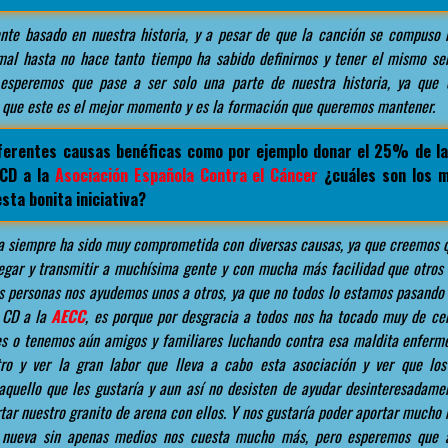
te basado en nuestra historia, y a pesar de que la canción se compuso
mal hasta no hace tanto tiempo ha sabido definirnos y tener el mismo se
esperemos que pase a ser solo una parte de nuestra historia, ya que
s que este es el mejor momento y es la formación que queremos mantener.
ferentes causas benéficas como por ejemplo donar el 25% de la
 CD a la
Asociación Española Contra el Cáncer
¿cuáles son los m
esta bonita iniciativa?
 siempre ha sido muy comprometida con diversas causas, ya que creemos q
legar y transmitir a muchísima gente y con mucha más facilidad que otros
as personas nos ayudemos unos a otros, ya que no todos lo estamos pasando 
 CD a la
AECC
, es porque por desgracia a todos nos ha tocado muy de ce
es o tenemos aún amigos y familiares luchando contra esa maldita enferm
tro y ver la gran labor que lleva a cabo esta asociación y ver que los
aquello que les gustaría y aun así no desisten de ayudar desinteresadame
ar nuestro granito de arena con ellos. Y nos gustaría poder aportar mucho
nueva sin apenas medios nos cuesta mucho más, pero esperemos que 