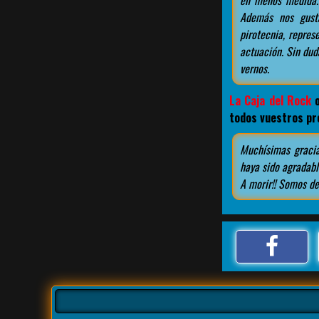
en menos medida. 
Además nos gusta
pirotecnia, repres
actuación. Sin dud
vernos.
La Caja del Rock
o
todos vuestros pr
Muchísimas gracia
haya sido agradabl
A morir!! Somos de