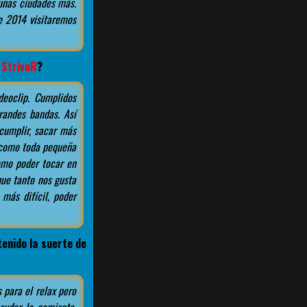
gunas ciudades más.
e 2014 visitaremos
a
StrivoR
?
eoclip. Cumplidos
randes bandas. Así
cumplir, sacar más
 como toda pequeña
omo poder tocar en
que tanto nos gusta
más difícil, poder
tenido la suerte de
 para el relax pero