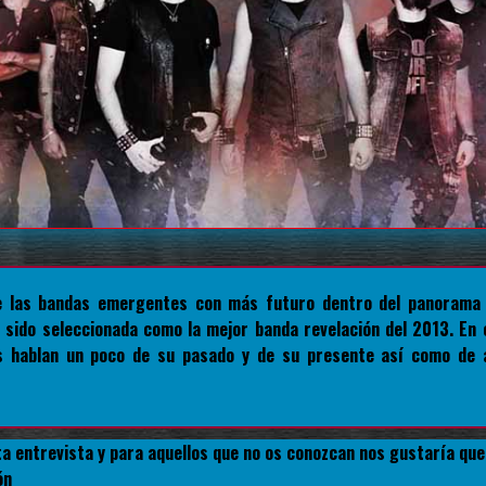
 las bandas emergentes con más futuro dentro del panorama 
 sido seleccionada como la mejor banda revelación del 2013. En e
s hablan un poco de su pasado y de su presente así como de 
a entrevista y para aquellos que no os conozcan nos gustaría qu
ón