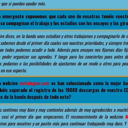
 que si puedan ayudar más.
 emergente suponemos que cada uno de vosotros tenéis vuestr
e compaginan el trabajo y los estudios con los ensayos y las gir
n dices, en la banda unos estudian y otros trabajamos y compaginarlo de
sabemos desde el primer día cuales son nuestras prioridades, y siempre t
e todos podamos acudir a todo. Además para ensayos nos fijamos días fijo
 poder organizar sus agendas. Y luego para los conciertos pues antes d
 podamos o las posibilidades de ajustarnos de un modo u otros para po
 en ese aspecto.
la webzine
metalegun.com
os han seleccionado como la mejor ban
éis superado el registro de las 10000 descargas de vuestro C
es de la banda después de todo esto?
 sentimos muy bien y muy contentos además de muy agradecidos a muchí
 casi el primer día que empezamos. El reconocimiento de la webzine
M
simo para nosotros y un pasito más para continuar trabajando muy duro. Y 