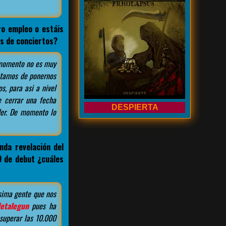
o empleo o estáis
as de conciertos?
 momento no es muy
ratamos de ponernos
s, para asi a nivel
e cerrar una fecha
DESPIERTA
der. De momento lo
da revelación del
D de debut ¿cuáles
sima gente que nos
etalegun
pues ha
superar las 10.000