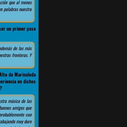
cción que al menos
on palabras nuestra
ser un primer paso
 además de las más
estras fronteras. Y
 Alto de Marinaleda
periencia en dichos
?
stra música de las
s buenos amigos que
 probablemente con
trabajando muy duro