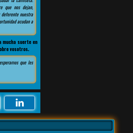
sudar la camiseta.
re que nos dejan,
y deferente nuestra
portunidad acudan a
ea mucha suerte en
obre vosotros.
 esperamos que les