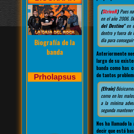
(
StrivoR
)
Pues na
en el año 2006. D
del Destino"
en e
dentro y fuera de
día para conseguir
Entrevista de La
Caja del Rock a
Anteriormente nos
largo de su existe
banda como has co
de tantos proble
Kasuales
(Efraín)
Básicament
como en los malos
a la mínima adver
segunda mantener 
Nos ha llamado la
decir que está bas