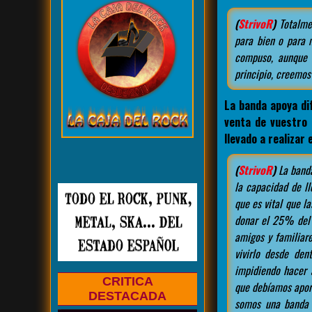
(
StrivoR
)
Totalmen
para bien o para 
compuso, aunque 
principio, creemo
La banda apoya di
venta de vuestro
llevado a realizar 
(
StrivoR
)
La banda
la capacidad de l
que es vital que l
donar el 25% del
amigos y familiar
vivirlo desde den
impidiendo hacer 
CRITICA
que debíamos aport
DESTACADA
somos una banda 