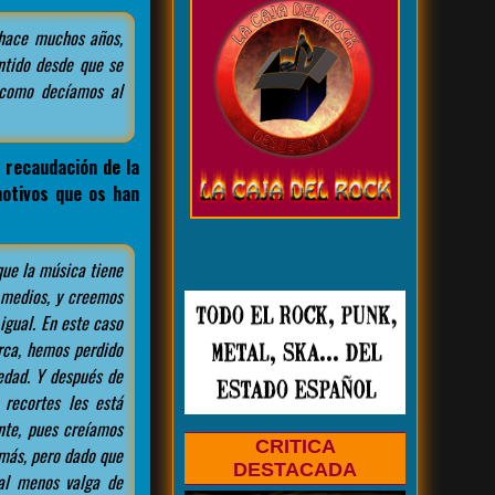
 hace muchos años,
ntido desde que se
 como decíamos al
 recaudación de la
otivos que os han
ue la música tiene
 medios, y creemos
igual. En este caso
rca, hemos perdido
edad. Y después de
 recortes les está
nte, pues creíamos
CRITICA
 más, pero dado que
DESTACADA
al menos valga de