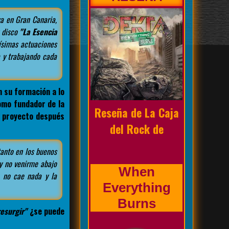
a en Gran Canaria,
r disco
"La Esencia
simas actuaciones
 y trabajando cada
Biografía de la
banda
 su formación a lo
como fundador de la
e proyecto después
Prholapsus
tanto en los buenos
y no venirme abajo
o no cae nada y la
resurgir"
¿se puede