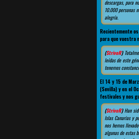
descargas, para n
10.000 personas no
alegría.
Recientemente os 
para que vuestra 
(
StrivoR
)
Totalme
leídas de este gén
tenemos constancia
El 14 y 15 de Marz
(Sevilla) y en el 
festivales y nos 
(
StrivoR
)
Han sido
Islas Canarias y p
nos hemos llevado
algunas de estas b