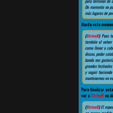
para terminar de c
De momento no pod
más lugares de pen
Hasta este moment
(
StrivoR
)
Pues lo
también el volver
como llevar a cab
discos, poder col
banda nos gustarí
grandes festivales
y seguir haciendo
mantenernos en est
Para finalizar est
ver a
StrivoR
en d
(
StrivoR
)
El espe