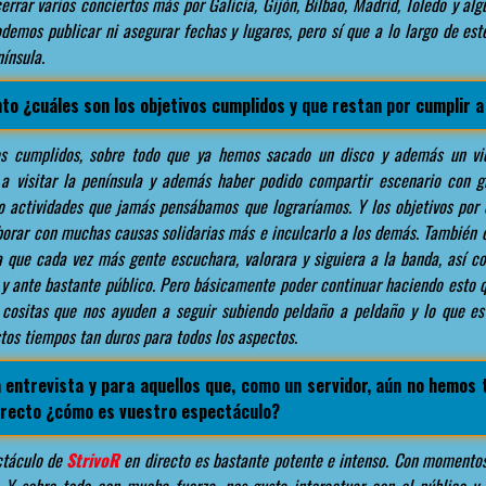
errar varios conciertos más por Galicia, Gijón, Bilbao, Madrid, Toledo y al
emos publicar ni asegurar fechas y lugares, pero sí que a lo largo de est
ínsula.
o ¿cuáles son los objetivos cumplidos y que restan por cumplir 
s cumplidos, sobre todo que ya hemos sacado un disco y además un vid
 a visitar la península y además haber podido compartir escenario con g
o actividades que jamás pensábamos que lograríamos. Y los objetivos por 
aborar con muchas causas solidarias más e inculcarlo a los demás. También
a que cada vez más gente escuchara, valorara y siguiera a la banda, así c
 y ante bastante público. Pero básicamente poder continuar haciendo esto 
 cositas que nos ayuden a seguir subiendo peldaño a peldaño y lo que es 
os tiempos tan duros para todos los aspectos.
a entrevista y para aquellos que, como un servidor, aún no hemos 
irecto ¿cómo es vuestro espectáculo?
ctáculo de
StrivoR
en directo es bastante potente e intenso. Con momentos