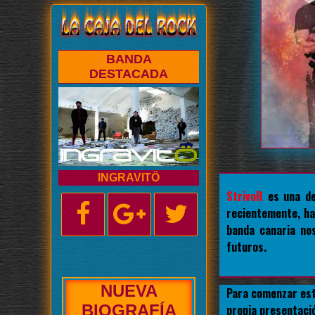
BANDA
DESTACADA
INGRAVITÖ
StrivoR
es una de
recientemente, ha
banda canaria no
futuros.
NUEVA
Para comenzar est
ENTREVISTA
propia presentaci