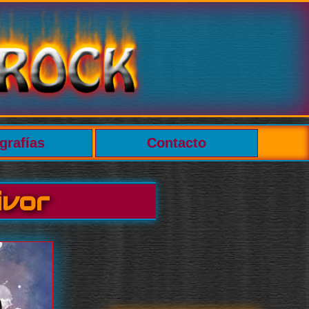
grafías
Contacto
ivor