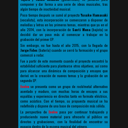
componer y dar forma a una serie de ideas musicales, tras
algún tiempo de inactividad musical.
Poco tiempo después se sumó al proyecto
Yusuke Hamasaki
(vocalista), esta incorporación se comenzaron a disponer de
melodías y letras en los primeros temas, mientras que ya en el
año 2014, con la incorporación de
Santi Mena
(bajista) se
decidió dar un paso más al comenzar a trabajar en la
grabación del primer EP.
Sin embargo, no fue hasta el año 2015, con la llegada de
Jorge Fides
(batería) cuando se cerró la formación y el grupo
comenzó a rodar.
Fue a partir de este momento cuando el proyecto encontró la
estabilidad suficiente para plantearse otros objetivos, así como
para alcanzar una dinámica de composición y ensayos que
derivó en la creación de nuevos temas y la grabación de un
segundo EP.
Evolve
se presenta como un grupo de rock/metal alternativo
asentado y maduro, con muchas horas de ensayos a sus
espaldas y experiencia en directos tanto en formato eléctrico,
como acústico. Con el tiempo, su propuesta musical se ha
redefinido y dispone de una base de composición más sólida.
La perspectiva de
Evolve
pasa por continuar trabajando y
produciendo nuevo material para ofrecerlo al público en
directos y grabaciones, con la finalidad de encontrar su
espacio dentro de la escena musical del género.