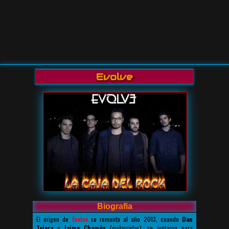
Evolve
Biografia
El origen de
Evolve
se remonta al año 2013, cuando
Dan
Tejera
y
Jaime Chamón
(guitarristas), se juntaron para