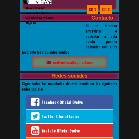
Waves of Tears
CD 1
CD 2
Jane in the Mirror
Contacto
Too Close to Breathe
Deja Vu
Si te interesa
Otro título de pista
entrevistar o
Otro título de pista
contratar a esta
Otro título de pista
banda puedes
Otro título de pista
contactar con ellos
mediante los siguientes medios:
evolveoficial@gmail.com
Redes sociales
Sigue todas las novedades de esta banda en las siguientes
redes sociales:
Facebook Oficial Evolve
Twitter Oficial Evolve
Youtube Oficial Evolve