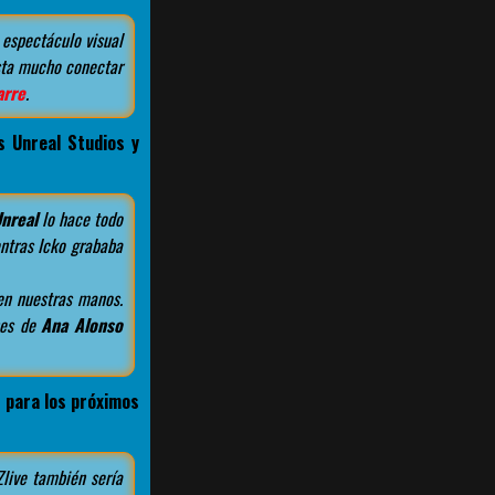
 espectáculo visual
usta mucho conectar
arre
.
s Unreal Studios y
Unreal
lo hace todo
ntras Icko grababa
en nuestras manos.
ones de
Ana Alonso
, para los próximos
Zlive también sería