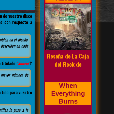
n de vuestro disco
co con respecto a
Biografía de la
mbién en el diseño.
banda
 describen en cada
o titulado
"Suevia"
?
Prholapsus
l mayor número de
ítulo para vuestro
illas le puso a la