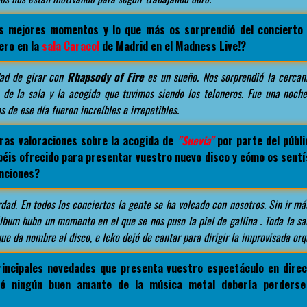
s mejores momentos y lo que más os sorprendió del concierto 
ero en la
sala Caracol
de Madrid en el Madness Live!?
dad de girar con
Rhapsody of Fire
es un sueño. Nos sorprendió la cercaní
de la sala y la acogida que tuvimos siendo los teloneros. Fue una noch
 de ese día fueron increíbles e irrepetibles.
ras valoraciones sobre la acogida de
"Suevia"
por parte del públi
éis ofrecido para presentar vuestro nuevo disco y cómo os sentís
nciones?
dad. En todos los conciertos la gente se ha volcado con nosotros. Sin ir más
lbum hubo un momento en el que se nos puso la piel de gallina . Toda la s
que da nombre al disco, e Icko dejó de cantar para dirigir la improvisada orq
rincipales novedades que presenta vuestro espectáculo en dire
 ningún buen amante de la música metal debería perderse