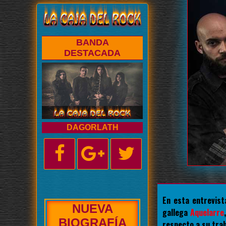
BANDA
DESTACADA
DAGORLATH
En esta entrevist
NUEVA
gallega
Aquelarre
ENTREVISTA
respecto a su trab