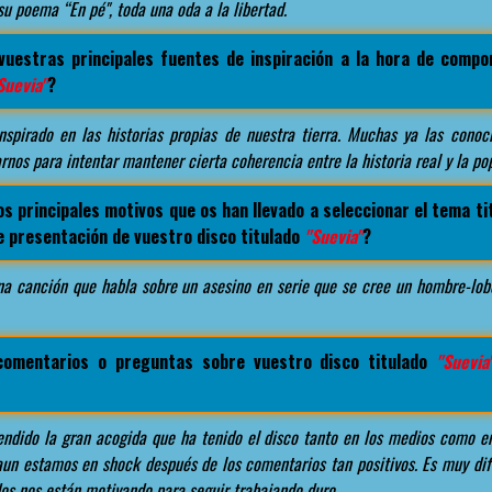
su poema “En pé", toda una oda a la libertad.
vuestras principales fuentes de inspiración a la hora de comp
Suevia"
?
spirado en las historias propias de nuestra tierra. Muchas ya las cono
rnos para intentar mantener cierta coherencia entre la historia real y la pop
os principales motivos que os han llevado a seleccionar el tema t
de presentación de vuestro disco titulado
"Suevia"
?
na canción que habla sobre un asesino en serie que se cree un hombre-lob
comentarios o preguntas sobre vuestro disco titulado
"Suevia
endido la gran acogida que ha tenido el disco tanto en los medios como en
aun estamos en shock después de los comentarios tan positivos. Es muy dif
os nos están motivando para seguir trabajando duro.