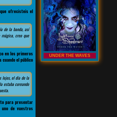
que ofrecisteis el
a de la banda, así
e mágica, creo que
co en los primeros
UNDER THE WAVES
 cuando el público
 lejos, el día de la
ala estaba coreando
uesta.
cto para presentar
 uno de vuestros