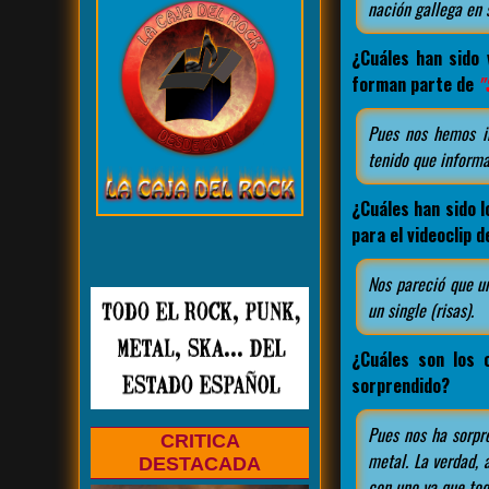
nación gallega en 
¿Cuáles han sido 
forman parte de
"
Pues nos hemos in
tenido que informa
¿Cuáles han sido l
para el videoclip 
Nos pareció que u
un single (risas).
¿Cuáles son los 
sorprendido?
Pues nos ha sorpr
CRITICA
metal. La verdad, 
DESTACADA
con uno ya que tod