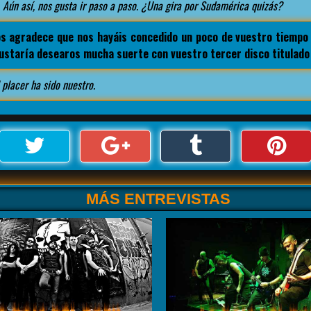
). Aún así, nos gusta ir paso a paso. ¿Una gira por Sudamérica quizás?
s agradece que nos hayáis concedido un poco de vuestro tiempo 
gustaría desearos mucha suerte con vuestro tercer disco titulad
 placer ha sido nuestro.
MÁS ENTREVISTAS