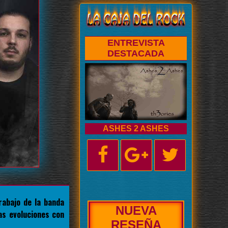
ENTREVISTA
DESTACADA
ASHES 2 ASHES
rabajo de la banda
NUEVA
as evoluciones con
BIOGRAFÍA