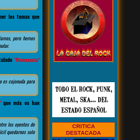
oner los temas que
cíamos, pero hemos
ular.
itulado
"Romasanta"
o es cojonuda para
"
que más os han
tre los oyentes de
CRITICA
ícil quedarnos solo
DESTACADA