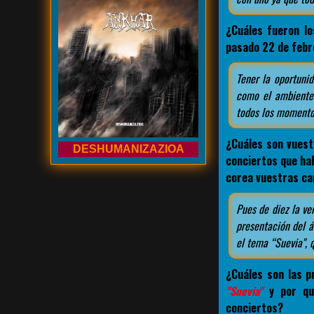
¿Cuáles fueron lo
pasado 22 de febr
Tener la oportuni
como el ambiente 
todos los momentos
¿Cuáles son vuest
DESHUMANIZAZIOA
conciertos que hab
corea vuestras ca
Pues de diez la ver
presentación del á
el tema “Suevia", 
¿Cuáles son las p
"Suevia"
y por qué
conciertos?