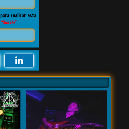
para realizar esta
o
"Suevia"