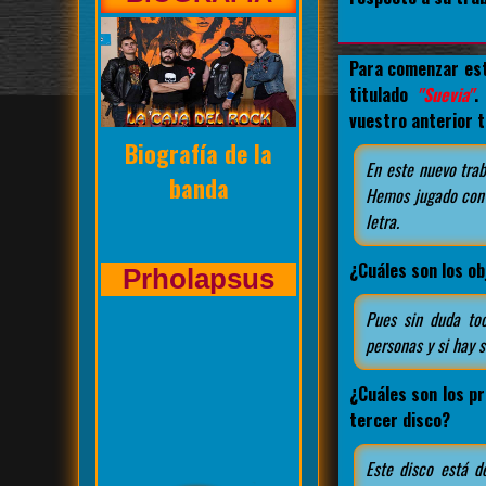
Para comenzar est
titulado
"Suevia"
.
vuestro anterior t
Entrevista de La
En este nuevo trab
Caja del Rock a
Hemos jugado con 
letra.
¿Cuáles son los o
Kasuales
Pues sin duda to
personas y si hay s
¿Cuáles son los pr
tercer disco?
Este disco está d