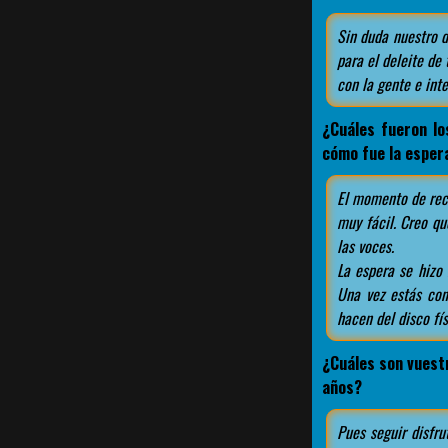
Sin duda nuestro d
para el deleite de
con la gente e inte
¿Cuáles fueron l
cómo fue la esper
El momento de reci
muy fácil. Creo q
las voces.
La espera se hizo
Una vez estás cont
hacen del disco fís
¿Cuáles son vuestr
años?
Pues seguir disfru