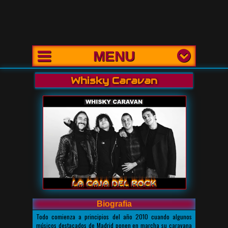
MENU
Whisky Caravan
Biografia
Todo comienza a principios del año 2010 cuando algunos
músicos destacados de Madrid ponen en marcha su caravana