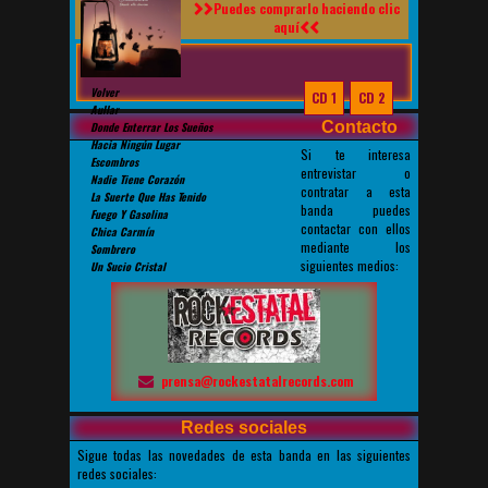
Puedes comprarlo haciendo clic
aquí
Volver
CD 1
CD 2
Aullar
Contacto
Donde Enterrar Los Sueños
Hacia Ningún Lugar
Si te interesa
Escombros
entrevistar o
Nadie Tiene Corazón
contratar a esta
La Suerte Que Has Tenido
banda puedes
Fuego Y Gasolina
contactar con ellos
Chica Carmín
mediante los
Sombrero
siguientes medios:
Un Sucio Cristal
prensa@rockestatalrecords.com
Redes sociales
Sigue todas las novedades de esta banda en las siguientes
redes sociales: