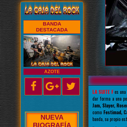
BANDA
DESTACADA
AZOTE
LA SUITE F
es una 
dar forma a una po
Jam, Slayer, Rose
como
Festimad, C
NUEVA
banda, su propio est
ENTREVISTA