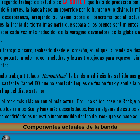
l segundo trabajo de estudio de
LA SUITE F
que ha sido producido por 
 de 6 cortes, la banda hace un recorrido por lo humano y lo divino, la mis
a desesperanza, arrojando su visión sobre el panorama social actual
 es la franja de tierra imaginaria que separa a los buenos sentimientos 
acio cada vez más reducido, de la vorágine devoradora de la globaliza
.
n trabajo sincero, realizado desde el corazón, en el que la banda se d
o potente, moderno, con melodías y letras trabajadas para expresar sin
ntro.
do trabajo titulado “
Humanistmo
” la banda madrileña ha sufrido una 
u cantante Rachel BQ que ha aportado toques de fusión funk y soul a la b
 hop del disco anterior.
 el rock más clásico con el más actual. Con una sólida base de Rock, y 
ndo los ritmos Soul y Funk más desenfadados. Esa amalgama de estilos se
da confiriéndoles un estilo inconfundible dentro del rock que se hace aquí
Componentes actuales de la banda