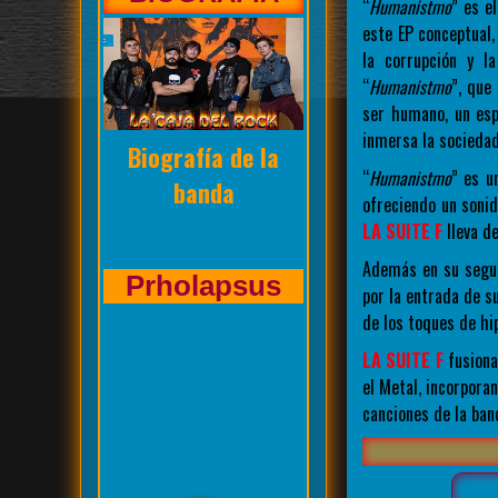
“
Humanistmo
” es e
este EP conceptual,
la corrupción y l
“
Humanistmo
”, que
ser humano, un esp
inmersa la sociedad
Entrevista de La
“
Humanistmo
” es u
Caja del Rock a
ofreciendo un sonid
LA SUITE F
lleva de
Además en su segun
Kasuales
por la entrada de s
de los toques de hip
LA SUITE F
fusiona
el Metal, incorpora
canciones de la ban