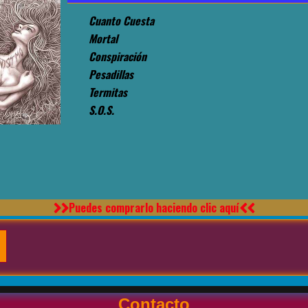
Cuanto Cuesta
Mortal
Conspiración
Pesadillas
Termitas
S.O.S.
Otro título de pista
Otro título de pista
Otro título de pista
Otro título de pista
Puedes comprarlo haciendo clic aquí
Contacto