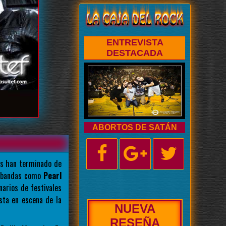
ENTREVISTA
DESTACADA
ABORTOS DE SATÁN
os han terminado de
n bandas como
Pearl
arios de festivales
esta en escena de la
NUEVA
BIOGRAFÍA