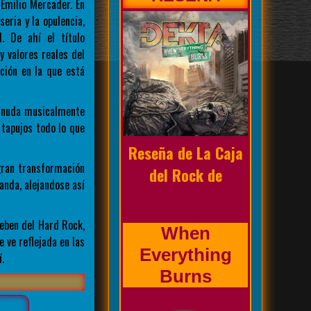
Emilio Mercader. En
eria y la opulencia,
. De ahí el título
y valores reales del
ción en la que está
Biografía de la
esnuda musicalmente
banda
 tapujos todo lo que
gran transformación
Prholapsus
anda, alejandose así
beben del Hard Rock,
 ve reflejada en las
.