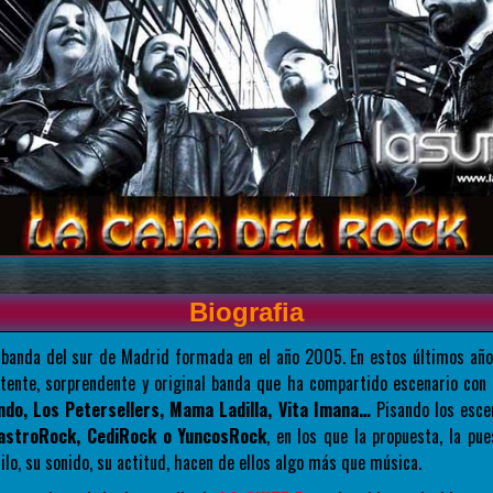
Biografia
banda del sur de Madrid formada en el año 2005. En estos últimos añ
tente, sorprendente y original banda que ha compartido escenario co
ndo, Los Petersellers, Mama Ladilla, Vita Imana…
Pisando los escen
astroRock, CediRock o YuncosRock
, en los que la propuesta, la pu
ilo, su sonido, su actitud, hacen de ellos algo más que música.