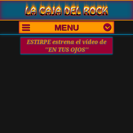
MENU
ESTIRPE estrena el vídeo de
''EN TUS OJOS''