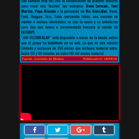
han contado esta vez con la colaboración de grandes músicos
para crear esa ''fuzzion'' tan enérgica:
Dave Lerman, Toni
Martin, Pepe Rincón
y la percusión de
Vic González
. Rock,
Funk, Reggae, Jazz, Latin, percusión latina, una sección de
vientos e incluso electrónica se dan la mano y se entrelazan
para dan una nueva e incrementada frescura al sonido de
ESTIRPE
.
''
JAM FUZZION KLAN
'' está disponible a través de la tienda online
que el grupo ha habilitado en su web, ya que es una edición
limitada y exclusiva de 350 vinilos que incluyen material extra,
Audio CD y 90 minutos en video HD del mismo material.
Fuente: Cuestión de Medios
Publicado el: 18/09/16