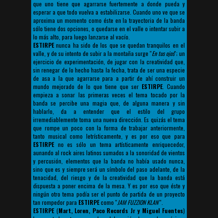
que uno tiene que agarrarse fuertemente a donde pueda y
esperar a que todo vuelva a estabilizarse. Cuando uno ve que se
aproxima un momento como éste en la trayectoria de la banda
sólo tiene dos opciones, o quedarse en el valle o intentar subir a
lo más alto, para luego lanzarse al vacío.
ESTIRPE
nunca ha sido de los que se quedan tranquilos en el
valle, y de su intento de subir a la montaña surge ''
En tus ojos
''; un
ejercicio de experimentación, de jugar con la creatividad que,
sin renegar de lo hecho hasta la fecha, trata de ser una especie
de asa a la que agarrarse para a partir de ahí construir un
mundo mejorado de lo que tiene que ser
ESTIRPE
. Cuando
empieza a sonar las primeras veces el tema tocado por la
banda se percibe una magia que, de alguna manera y sin
hablarlo, da a entender que el estilo del grupo
irremediablemente toma una nueva dirección. Es quizás el tema
que rompe un poco con la forma de trabajar anteriormente,
tanto musical como letrísticamente, y es por eso que para
ESTIRPE
no es sólo un tema artísticamente enriquecedor,
aunando al rock aires latinos sumados a la sonoridad de vientos
y percusión, elementos que la banda no había usado nunca,
sino que es y siempre será un símbolo del paso adelante, de la
tenacidad, del riesgo y de la creatividad que la banda está
dispuesta a poner encima de la mesa. Y es por eso que éste y
ningún otro tema podía ser el punto de partida de un proyecto
tan rompedor para
ESTIRPE
como ''
JAM FUZZION KLAN
''.
ESTIRPE
(
Mart, Loren, Paco Records Jr y Miguel Fuentes
)