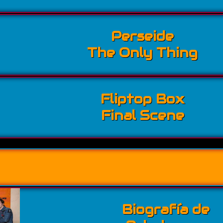
Perseide
The Only Thing
Fliptop Box
Final Scene
Biografía de