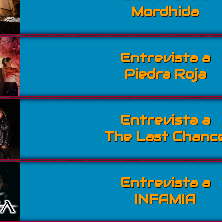
Mordhida
Entrevista a
Piedra Roja
Entrevista a
The Last Chanc
Entrevista a
INFAMIA