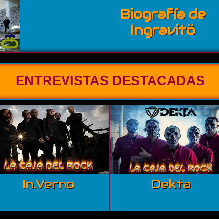
Biografía de
Ingravitö
ENTREVISTAS DESTACADAS
In.Verno
Dekta